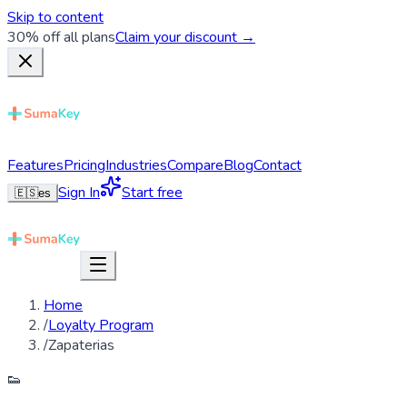
Skip to content
30% off all plans
Claim your discount →
Features
Pricing
Industries
Compare
Blog
Contact
Sign In
Start free
🇪🇸
es
Home
/
Loyalty Program
/
Zapaterias
👟