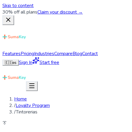
Skip to content
30% off all plans
Claim your discount →
Features
Pricing
Industries
Compare
Blog
Contact
Sign In
Start free
🇪🇸
es
Home
/
Loyalty Program
/
Tintorerias
👔