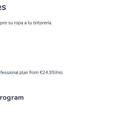
es
re su ropa a tu tintorería.
fessional plan from €24.99/mo.
program