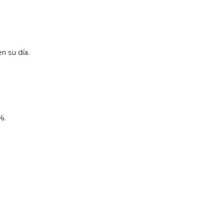
n su día.
%.