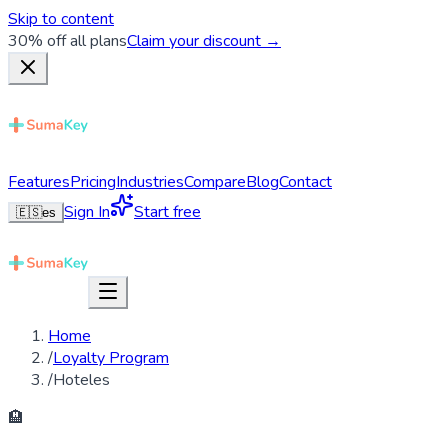
Skip to content
30% off all plans
Claim your discount →
Features
Pricing
Industries
Compare
Blog
Contact
Sign In
Start free
🇪🇸
es
Home
/
Loyalty Program
/
Hoteles
🏨