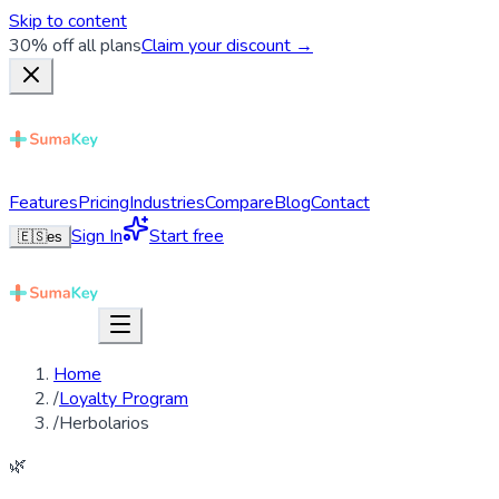
Skip to content
30% off all plans
Claim your discount →
Features
Pricing
Industries
Compare
Blog
Contact
Sign In
Start free
🇪🇸
es
Home
/
Loyalty Program
/
Herbolarios
🌿