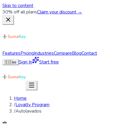
Skip to content
30% off all plans
Claim your discount →
Features
Pricing
Industries
Compare
Blog
Contact
Sign In
Start free
🇪🇸
es
Home
/
Loyalty Program
/
Autolavados
🚗